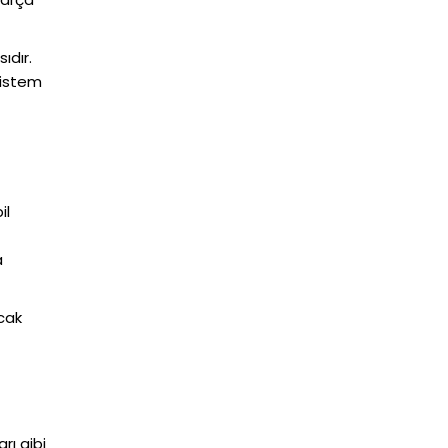
ıdır.
 sistem
il
a
ncak
rı gibi