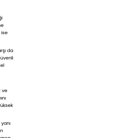
ği
ne
 ise
rşı da
Güvenli
el
z ve
ını
yüksek
n yanı
an
parça