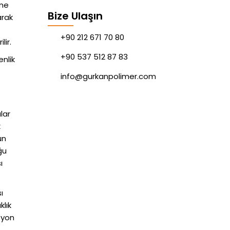
eme
Bize Ulaşın
arak
+90 212 671 70 80
lir.
+90 537 512 87 83
enlik
info@gurkanpolimer.com
lar
k
un
ğu
ı
ı
klık
syon