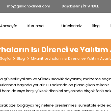
info@gurkanpolimer.com
Başakşehir / İSTANBUL
Anasayfa
Kurumsal
Ürünlerimiz
Blog
haların Isı Direnci ve Yalıtım
 Sayfa
Blog
Mikanit Levhaların Isı Direnci ve Yalıtım Avanta
 güvenilir yalıtım ve yüksek sıcaklık dayanımı; malzeme seçi
surlarında başında yer alır. Bu noktada ön plana çıkan mikanit
ği hem de ısıya karşı yüksek direnleri sayesinde birçok farklı s
ılarak özel bağlayıcı reçinelerle preslenmesi suresıtole elde ed