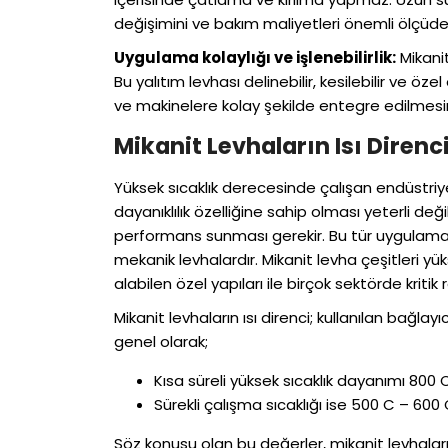
değişimini ve bakım maliyetleri önemli ölçüde 
Uygulama kolaylığı ve işlenebilirlik:
Mikanit
Bu yalıtım levhası delinebilir, kesilebilir ve özel
ve makinelere kolay şekilde entegre edilmesin
Mikanit Levhaların Isı Direnc
Yüksek sıcaklık derecesinde çalışan endüstriy
dayanıklılık özelliğine sahip olması yeterli değ
performans sunması gerekir. Bu tür uygulamala
mekanik levhalardır. Mikanit levha çeşitleri yü
alabilen özel yapıları ile birçok sektörde kritik r
Mikanit levhaların ısı direnci; kullanılan bağla
genel olarak;
Kısa süreli yüksek sıcaklık dayanımı 800 
Sürekli çalışma sıcaklığı ise 500 C – 600 
Söz konusu olan bu değerler, mikanit levhaların 