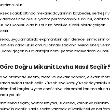
yardımcı olur.
sek sıcaklık altında mekanik dayanımını kaybeder, sertleşir 
klık derecesinde bile ısı yalıtım performansını sürdürür, dağılm
 Söz konusu olan bu durum özellikle sürekli olarak çalışan
tirir.
 direnci, uygulamalarda ekipmanların aşırı derece ısınmasının 
temlerin daha uzun ömürlü olması sağlanır. Ayrıca enerji verimli
r. Bahsi geçen bu avantajlar hem işletme maliyetlerini oluml
 Göre Doğru Mikanit Levha Nasıl Seçilir
ya ve otomotiv üretimi, trafo ve elektrik panoları, elektrik moto
alarda sıklıkla tercih edilir. Yüksek ısıya karşı yüksek dayanıklılık
entileri karşılar. Ayrıca endüstriyel sistemleri koruma altına 
nda yer alır.
 levha seçimi; yalıtım ihtiyacı, ısı direnci, kalınlık ve kullanım 
 mümkün olabilir. Yanlış seçim yapmak; güvenlik riski ve perfo