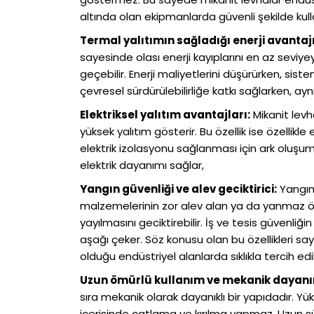
altında olan ekipmanlarda güvenli şekilde kullan
Termal yalıtımın sağladığı enerji avantajı
sayesinde olası enerji kayıplarını en az seviy
geçebilir. Enerji maliyetlerini düşürürken, sis
çevresel sürdürülebilirliğe katkı sağlarken, ay
Elektriksel yalıtım avantajları:
Mikanit levh
yüksek yalıtım gösterir. Bu özellik ise özellikl
elektrik izolasyonu sağlanması için ark oluşumu
elektrik dayanımı sağlar,
Yangın güvenliği ve alev geciktirici:
Yangın 
malzemelerinin zor alev alan ya da yanmaz öze
yayılmasını geciktirebilir. İş ve tesis güvenliğ
aşağı çeker. Söz konusu olan bu özellikleri sa
olduğu endüstriyel alanlarda sıklıkla tercih edili
Uzun ömürlü kullanım ve mekanik dayan
sıra mekanik olarak dayanıklı bir yapıdadır. Y
içerisinde çatlama ve kırılma yapmaz. Uzun sü