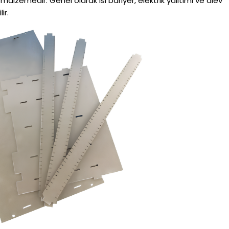
 malzemedir. Genel olarak ısı bariyer, elektrik yalıtımı ve alev
ir.