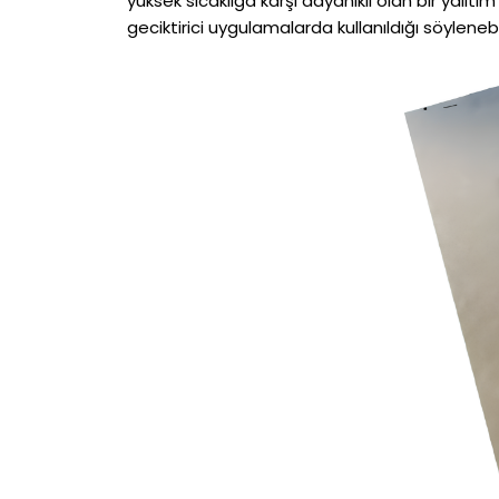
yüksek sıcaklığa karşı dayanıklı olan bir yalıtım
geciktirici uygulamalarda kullanıldığı söylenebil