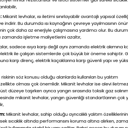
ılabilir,
:
Mikanit levhalar, ısı iletimi sınırlayabilir avantajlı yapısal özelli
eye indirir. Bu durumda ısı kaynağının çevreye yayılmasının önü
temin çok daha az enerjiyle çalışmasına yardımcı olur. Bu durum
nı zamanda işletme maliyetlerini azaltır,
alar, sadece ısıya karşı değil aynı zamanda elektrik akımına ka
e elektrik ile çalışan sistemlerde çok büyük bir öneme sahiptir. 
na karşı direnç, elektrik kaçaklarına karşı güvenli yapı ve yüks
riskinin söz konusu olduğu alanlarda kullanılan bu yalıtım
llikte olması çok önemlidir. Mikanit levhalar ise alevi iletme
in üst düzeye taşırken ayrıca yangın sırasında toksik gaz salınım
yesinde mikanit levhalar, yangın güvenliği standartlarının çok 
r,
ım:
Mikanit levhalar, sahip olduğu ayrıcalıklı yalıtım özelliklerini
üksek sıcaklık altında performansını koruma altına alırken, zam
reli kullanımda stabil bir yapı sağlar. Bahsi geçen bu durum 