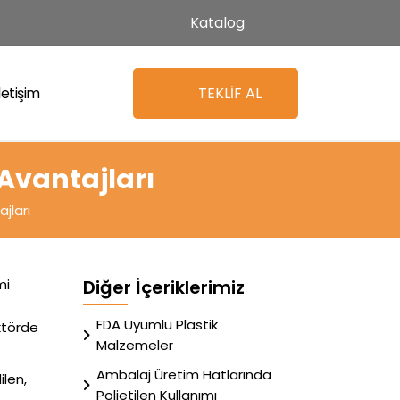
Katalog
İletişim
TEKLİF AL
 Avantajları
jları
mi
Diğer İçeriklerimiz
FDA Uyumlu Plastik
ektörde
Malzemeler
Ambalaj Üretim Hatlarında
ilen,
Polietilen Kullanımı