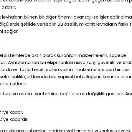
azaltır,
 levhaların bilinen bir diğer önemli avantajı ise işlenebilir olmas
 ölçülerde şekilde verilebilir. Bu özellik, mikanit levhaların farklı
i sağlar.
i
el sistemlerde aktif olarak kullanılan malzemelerin, sadece
ildir. Aynı zamanda bu ekipmanların ısıya karşı güvenilir ve stab
rda en fazla tercih edilen yalıtım malzemelerinden biri ise
ksek sıcaklık şartlarında bile yapısal bütünlüğünü koruma altın
oller üstlenir.
yıcı türü ve üretim yöntemine bağlı olarak değişiklik gösterir. A
C ‘ye kadar,
C'ye kadardır.
rezistans sistemleri, endüstriyel fırınlar ve yüksek ısı kaynakla