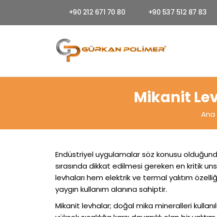
+90 212 671 70 80
+90 537 512 87 83
Mikanit Lev
Ana
Endüstriyel uygulamalar söz konusu olduğunda
sırasında dikkat edilmesi gereken en kritik un
levhaları hem elektrik ve termal yalıtım özelli
yaygın kullanım alanına sahiptir.
Mikanit levhalar; doğal mika mineralleri kullan