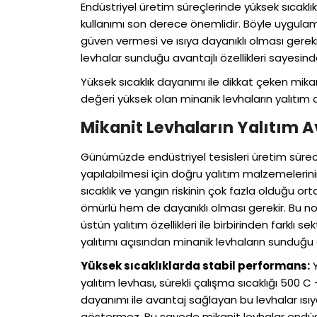
Endüstriyel üretim süreçlerinde yüksek sıcaklı
kullanımı son derece önemlidir. Böyle uygulama
güven vermesi ve ısıya dayanıklı olması gereki
levhalar sunduğu avantajlı özellikleri sayesind
Yüksek sıcaklık dayanımı ile dikkat çeken mikan
değeri yüksek olan minanik levhaların yalıt
Mikanit Levhaların Yalıtım A
Günümüzde endüstriyel tesisleri üretim süreci
yapılabilmesi için doğru yalıtım malzemelerinin
sıcaklık ve yangın riskinin çok fazla olduğu o
ömürlü hem de dayanıklı olması gerekir. Bu n
üstün yalıtım özellikleri ile birbirinden farklı
yalıtımı açısından minanik levhaların sunduğu ava
Yüksek sıcaklıklarda stabil performans:
Y
yalıtım levhası, sürekli çalışma sıcaklığı 500 C –
dayanımı ile avantaj sağlayan bu levhalar ıs
göstermez. Bu sayede mikanit levhalar endüstriye