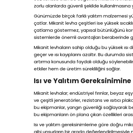
zorlu alanlarda güvenli şekilde kullanılmasına 
Günümüzde birçok farklı yalıtım malzemesi yük
çatlar. Mikanit levha çeşitleri ise yüksek sıca
çatlama göstermez, yapısal bütünlüğünü korur.
sistemlerde önemli avantajları beraberinde ge
Mikanit levhaların sahip olduğu bu yüksek ısı
geçer ve ısı kayıplarını azaltır. Bu durumda sis
artırma konusunda faydalı olduğu söylenebili
etkiler hem de üretim sürekliliğini sağlar.
Isı ve Yalıtım Gereksinimine
Mikanit levhalar; endüstriyel fırınlar, beyaz eş
ve çeşitli jeneratörler, rezistans ve ısıtıcı plak
bu ekipmanlar, yangın güvenliği sağlayarak bekl
bu ekipmanların ön plana çıkan özellikleri arası
Isı ve yalıtım gereksinimlerine göre doğru mikanit
gibi unsurların bir arada değerlendirilmesiyle