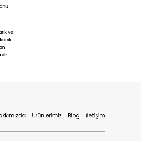
konu
rik ve
ekanik
dan
ilir
akkımızda
Ürünlerimiz
Blog
İletişim