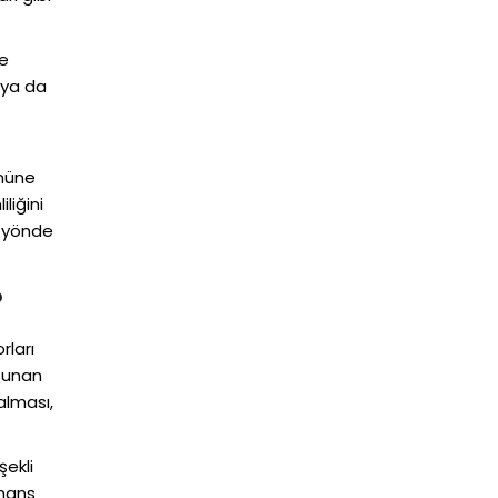
ve
a ya da
önüne
liğini
u yönde
?
rları
 sunan
alması,
şekli
rmans