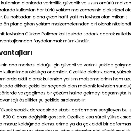
k kullanılan alanlarda verimlilik, güvenlik ve uzun ömürlü malz
larda kullanılan her türlü yalıtım malzemesinin elektriksel ol
r. Bu noktadan plana çıkan hafif yalıtım levhası olan mikanit
e ön plana çıkan yalıtım malzemelerinden biri olarak nitelendiri
it levhaları Gürkan Polimer kalitesinde tedarik ederek ısı iletk
ım avantajlarından faydalanmak mümkündür.
vantajları
nin ana merkezi olduğu için güvenli ve verimli şekilde çalışma
 kullanılması oldukça önemlidir. Özellikle elektrik akımı, yükse
rtamlarda aktif olarak kullanılan yalıtım malzemelerinin hem uz
oktada dikkat çekici bir seçenek olan mekanik levhaları sundu
 sektörlerde vazgeçilmez bir çözüm haline gelmeyi başarmıştır. Is
ntajlı özellikler şu şekilde sıralanabilir:
üksek sıcaklık derecesinde stabil performans sergileyen bu ıs
 600 C arası değişiklik gösterir. Özellikle kısa süreli yüksek sıca
ıya maruz kaldığında akma, erime ya da çok ciddi bir deforma
l fırınlar rezistanslar ve ısıtıcı sistemler gibi sürekli sıcaklık